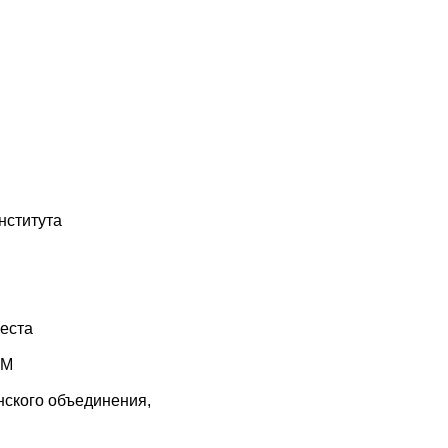
нститута
реста
СМ
нского объединения,