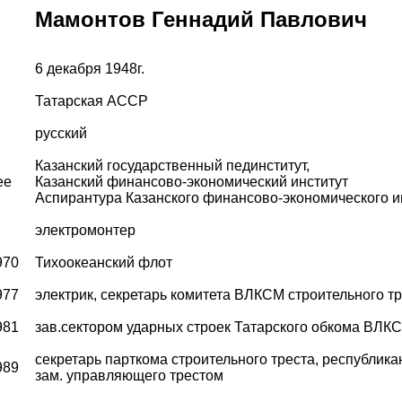
Мамонтов Геннадий Павлович
6 декабря 1948г.
Татарская АССР
русский
Казанский государственный пединститут,
ее
Казанский финансово-экономический институт
Аспирантура Казанского финансово-экономического и
электромонтер
970
Тихоокеанский флот
977
электрик, секретарь комитета ВЛКСМ строительного т
981
зав.сектором ударных строек Татарского обкома ВЛК
секретарь парткома строительного треста, республика
989
зам. управляющего трестом