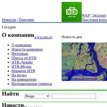
WAP
|
Экспорт
Новости
|
Передачи
Текстовая верс
Сегодня
О компании
Новость дня
www.ntv.ru
О компании
Новости компании
Интервью
Пресса об НТВ
НТВ-Дизайн
НТВ-Медиа
Онищенко появится
Вещание НТВ
в Приморье вместе
На видео
с бензольным пятном
На компьютере
Интерактивные сервисы
Найти
Новости