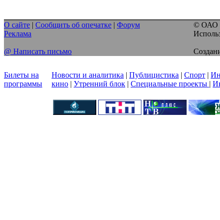
О сайте
|
Сообщить об опечатке
|
Форум
© ОАО 
Реклама
Использ
@ Написать письмо
Создани
Билеты на
Новости и аналитика
|
Публицистика
|
Спорт
|
Ин
программы
кино
|
Утренний блок
|
Специальные проекты
|
И