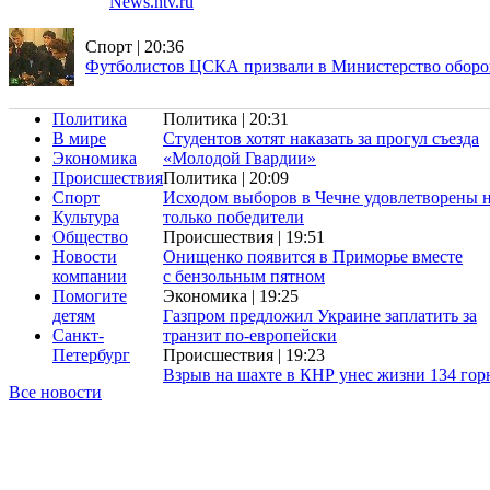
News.ntv.ru
Спорт | 20:36
Футболистов ЦСКА призвали в Министерство обор
Политика
Политика | 20:31
В мире
Студентов хотят наказать за прогул съезда
Экономика
«Молодой Гвардии»
Происшествия
Политика | 20:09
Спорт
Исходом выборов в Чечне удовлетворены 
Культура
только победители
Общество
Происшествия | 19:51
Новости
Онищенко появится в Приморье вместе
компании
с бензольным пятном
Помогите
Экономика | 19:25
детям
Газпром предложил Украине заплатить за
Санкт-
транзит
по-европейски
Петербург
Происшествия | 19:23
Взрыв на шахте в КНР унес жизни 134 гор
Все новости